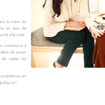
dans le cœur du
onne en peu de
acité d’écoute.
acun commence à
apable de poser
 de capter les
a compétence en
uelqu’un”.