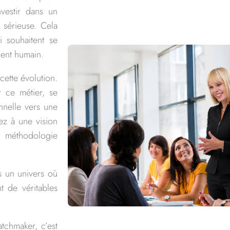
nvestir dans un
 sérieuse. Cela
i souhaitent se
ment humain.
ette évolution.
r ce métier, se
nnelle vers une
dez à une vision
e méthodologie
s un univers où
nt de véritables
tchmaker, c’est