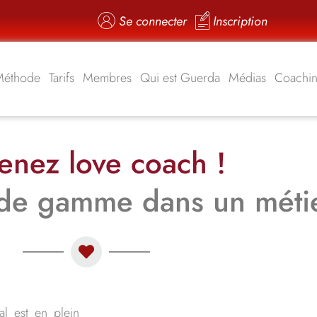
Se connecter
Inscription
Méthode
Tarifs
Membres
Qui est Guerda
Médias
Coachi
enez love coach !
de gamme dans un métie
l est en plein