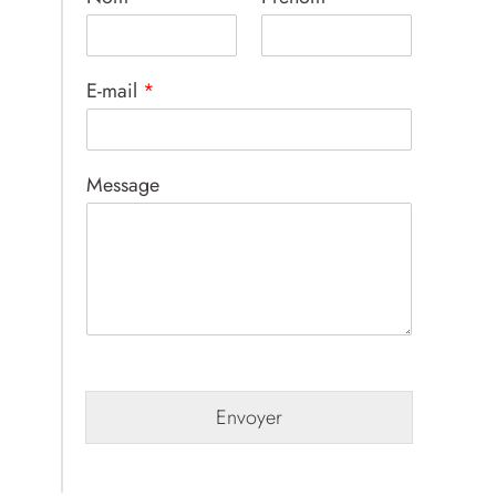
E-mail
*
Message
Envoyer