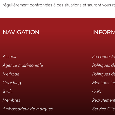
régulièrement confrontées à ces situations et sauront vous r
NAVIGATION
INFOR
Accueil
Se connecte
Agence matrimoniale
Politiques d
Méthode
Politiques d
Coaching
Mentions lé
Tarifs
CGU
Membres
Recrutemen
Ambassadeur de marques
Service Clie