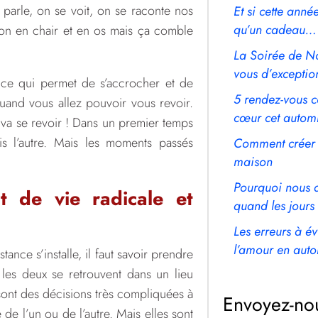
 parle, on se voit, on se raconte nos
Et si cette anné
qu’un cadeau… 
ion en chair et en os mais ça comble
La Soirée de No
vous d’exceptio
e ce qui permet de s’accrocher et de
5 rendez-vous c
 quand vous allez pouvoir vous revoir.
cœur cet autom
’on va se revoir ! Dans un premier temps
 l’autre. Mais les moments passés
Comment créer 
maison
Pourquoi nous 
 de vie radicale et
quand les jours
Les erreurs à é
l’amour en aut
nce s’installe, il faut savoir prendre
les deux se retrouvent dans un lieu
e sont des décisions très compliquées à
Envoyez-no
e de l’un ou de l’autre. Mais elles sont