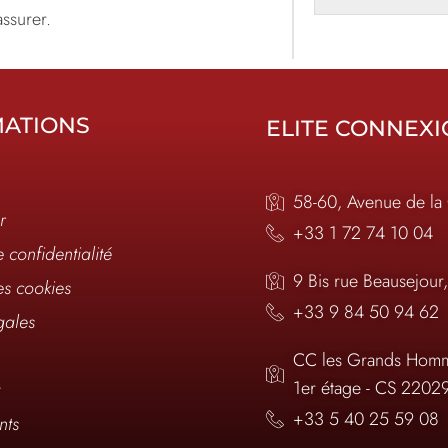
assurer.
MATIONS
ELITE CONNEX
58-60, Avenue de la
r
+33 1 72 74 10 04
e confidentialité
9 Bis rue Beausejour
es cookies
+33 9 84 50 94 62
gales
CC les Grands Homm
1er étage - CS 2202
t
+33 5 40 25 59 08
nts