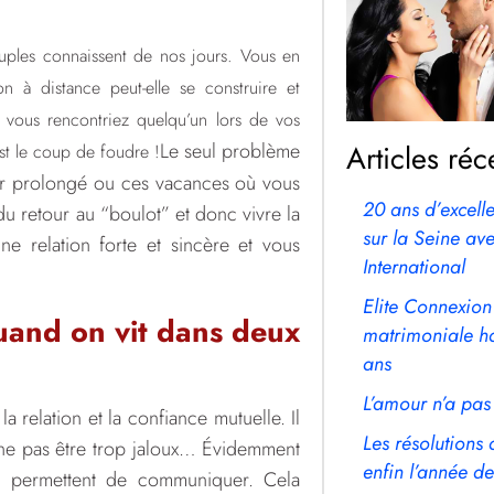
ouples connaissent de nos jours. Vous en
n à distance peut-elle se construire et
ue vous rencontriez quelqu’un lors de vos
Articles réc
Le seul problème
st le coup de foudre !
our prolongé ou ces vacances où vous
20 ans d’excell
e du retour au “boulot” et donc vivre la
sur la Seine av
ne relation forte et sincère et vous
International
Elite Connexion
uand on vit dans deux
matrimoniale h
ans
L’amour n’a pas
la relation et la confiance mutuelle. Il
Les résolutions 
et ne pas être trop jaloux… Évidemment
enfin l’année d
es permettent de communiquer. Cela