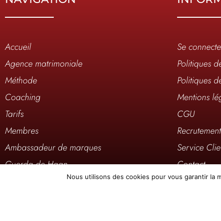
Accueil
Se connecte
Agence matrimoniale
Politiques d
Méthode
Politiques d
Coaching
Mentions lé
Tarifs
CGU
Membres
Recrutemen
Ambassadeur de marques
Service Clie
Guerda de Haan
Contact
Nous utilisons des cookies pour vous garantir la m
Médias
Où sommes-
Elite Mag