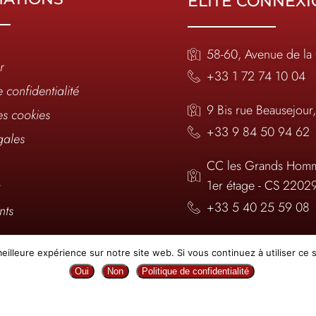
ELITE CONNEX
58-60, Avenue de la
r
+33 1 72 74 10 04
e confidentialité
9 Bis rue Beausejour
es cookies
+33 9 84 50 94 62
gales
CC les Grands Homm
1er étage - CS 2202
t
+33 5 40 25 59 08
nts
infos@elite-connexi
eilleure expérience sur notre site web. Si vous continuez à utiliser ce
nous ?
Oui
Non
Politique de confidentialité