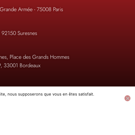
 Grande Armée - 75008 Paris
, 92150 Suresnes
es, Place des Grands Hommes
9, 33001 Bordeaux
on.com
 site, nous supposerons que vous en êtes satisfait.