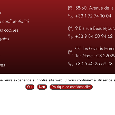
58-60, Avenue de la
r
+33 1 72 74 10 04
e confidentialité
9 Bis rue Beausejour
es cookies
+33 9 84 50 94 62
gales
CC les Grands Homm
1er étage - CS 2202
t
+33 5 40 25 59 08
nts
infos@elite-connexi
eilleure expérience sur notre site web. Si vous continuez à utiliser ce
nous ?
Oui
Non
Politique de confidentialité
Copyright © 2026 Elite connexion