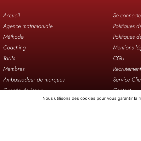
Accueil
Se connecte
Agence matrimoniale
Politiques d
Méthode
Politiques d
Coaching
Mentions lé
Tarifs
CGU
Membres
Recrutemen
Ambassadeur de marques
Service Clie
Guerda de Haan
Contact
Nous utilisons des cookies pour vous garantir la m
Médias
Où sommes-
Elite Mag