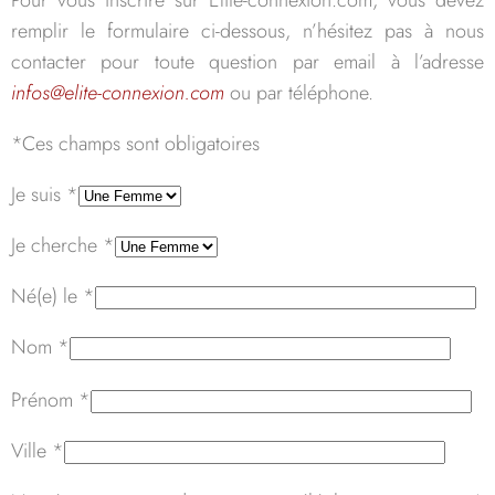
Pour vous inscrire sur Elite-connexion.com, vous devez
remplir le formulaire ci-dessous, n’hésitez pas à nous
contacter pour toute question par email à l’adresse
infos@elite-connexion.com
ou par téléphone.
*Ces champs sont obligatoires
Je suis *
Je cherche *
Né(e) le *
Nom *
Veuillez
Prénom *
laisser
ce
Ville *
champ