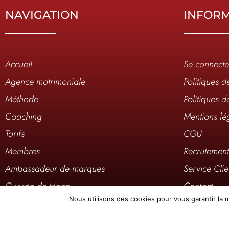
NAVIGATION
INFOR
Accueil
Se connecte
Agence matrimoniale
Politiques d
Méthode
Politiques d
Coaching
Mentions lé
Tarifs
CGU
Membres
Recrutemen
Ambassadeur de marques
Service Clie
Guerda de Haan
Contact
Nous utilisons des cookies pour vous garantir la m
Médias
Où sommes-
Elite Mag