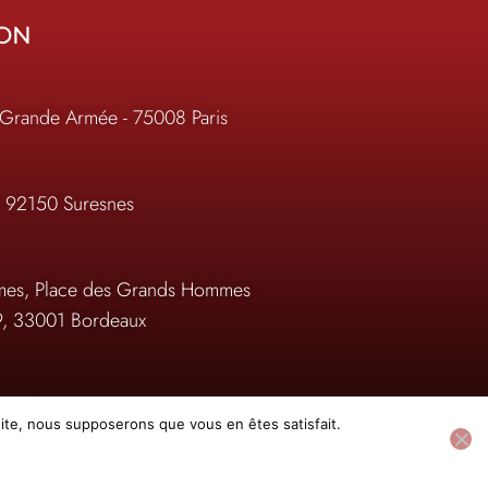
ION
 Grande Armée - 75008 Paris
, 92150 Suresnes
es, Place des Grands Hommes
9, 33001 Bordeaux
on.com
 site, nous supposerons que vous en êtes satisfait.