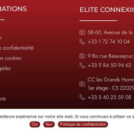
MATIONS
ELITE CONNEX
58-60, Avenue de la
r
+33 1 72 74 10 04
e confidentialité
9 Bis rue Beausejour
es cookies
+33 9 84 50 94 62
gales
CC les Grands Homm
1er étage - CS 2202
t
+33 5 40 25 59 08
nts
infos@elite-connexi
eilleure expérience sur notre site web. Si vous continuez à utiliser ce
nous ?
Oui
Non
Politique de confidentialité