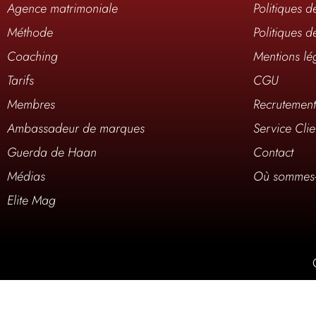
Agence matrimoniale
Politiques d
Méthode
Politiques d
Coaching
Mentions lé
Tarifs
CGU
Membres
Recrutemen
Ambassadeur de marques
Service Clie
Guerda de Haan
Contact
Médias
Où sommes-
Elite Mag