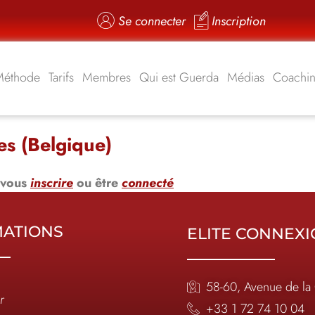
Se connecter
Inscription
Méthode
Tarifs
Membres
Qui est Guerda
Médias
Coachi
es (Belgique)
 vous
inscrire
ou être
connecté
MATIONS
ELITE CONNEX
58-60, Avenue de la
r
+33 1 72 74 10 04