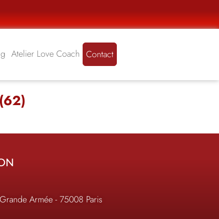
ng
Atelier Love Coach
Contact
 (62)
ION
 Grande Armée - 75008 Paris