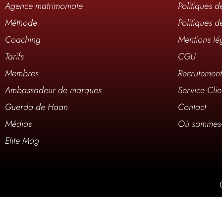
Agence matrimoniale
Politiques d
Méthode
Politiques d
Coaching
Mentions lé
Tarifs
CGU
Membres
Recrutemen
Ambassadeur de marques
Service Clie
Guerda de Haan
Contact
Médias
Où sommes-
Elite Mag