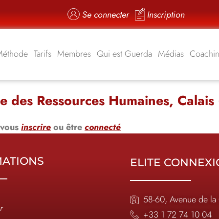
Se connecter
Inscription
Méthode
Tarifs
Membres
Qui est Guerda
Médias
Coachi
ice des Ressources Humaines, Calais
 vous
inscrire
ou être
connecté
MATIONS
ELITE CONNEX
58-60, Avenue de la
r
+33 1 72 74 10 04