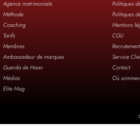
Agence matrimoniale
Politiques d
Méthode
Politiques d
Coaching
Mentions lé
Tarifs
CGU
Membres
Recrutemen
Ambassadeur de marques
Service Clie
Guerda de Haan
Contact
Médias
Où sommes-
Elite Mag