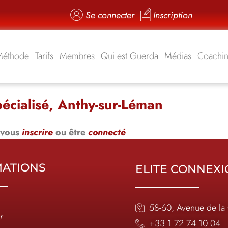
Se connecter
Inscription
Méthode
Tarifs
Membres
Qui est Guerda
Médias
Coachi
écialisé, Anthy-sur-Léman
 vous
inscrire
ou être
connecté
MATIONS
ELITE CONNEX
58-60, Avenue de la
r
+33 1 72 74 10 04