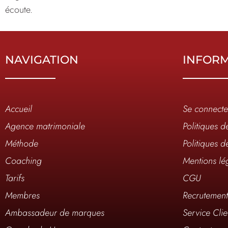
écoute.
NAVIGATION
INFOR
Accueil
Se connecte
Agence matrimoniale
Politiques d
Méthode
Politiques d
Coaching
Mentions lé
Tarifs
CGU
Membres
Recrutemen
Ambassadeur de marques
Service Clie