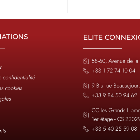
MATIONS
ELITE CONNEX
58-60, Avenue de la
r
+33 1 72 74 10 04
e confidentialité
9 Bis rue Beausejour
es cookies
+33 9 84 50 94 62
gales
CC les Grands Homm
1er étage - CS 2202
t
+33 5 40 25 59 08
nts