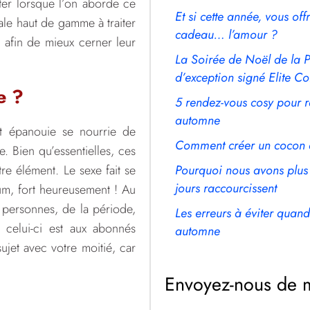
ter lorsque l’on aborde ce
Et si cette année, vous off
ale haut de gamme à traiter
cadeau… l’amour ?
r afin de mieux cerner leur
La Soirée de Noël de la P
d’exception signé Elite C
e ?
5 rendez-vous cosy pour r
automne
t épanouie se nourrie de
Comment créer un cocon 
. Bien qu’essentielles, ces
re élément. Le sexe fait se
Pourquoi nous avons plus
jours raccourcissent
um, fort heureusement ! Au
 personnes, de la période,
Les erreurs à éviter quan
 celui-ci est aux abonnés
automne
ujet avec votre moitié, car
Envoyez-nous de 