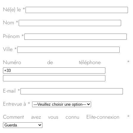
Né(e) le *
Nom *
Veuillez
Prénom *
laisser
ce
Ville *
champ
vide.
Numéro de téléphone *
E-mail *
Entrevue à *
Comment avez vous connu Elite-connexion *