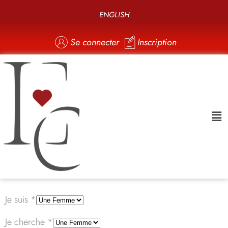
ENGLISH
Se connecter
Inscription
Je suis *
Je cherche *